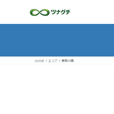
コ
ナ
ン
ビ
テ
ゲ
ン
ー
ツ
シ
へ
ョ
ス
ン
キ
に
ッ
移
プ
動
HOME
エリア
神奈川県