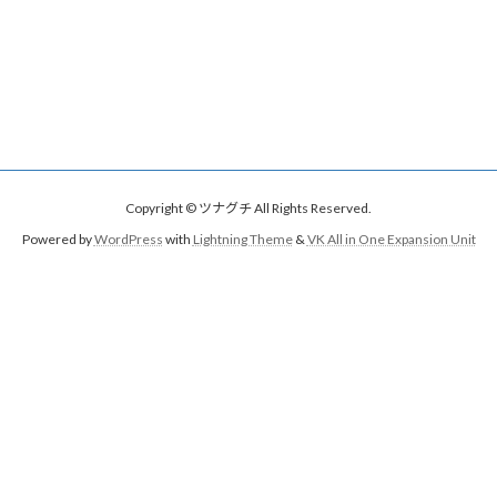
Copyright © ツナグチ All Rights Reserved.
Powered by
WordPress
with
Lightning Theme
&
VK All in One Expansion Unit