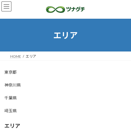
コ
ナ
ン
ビ
テ
ゲ
ン
ー
ツ
シ
へ
ョ
エリア
ス
ン
キ
に
ッ
移
プ
動
HOME
エリア
東京都
神奈川県
千葉県
埼玉県
エリア