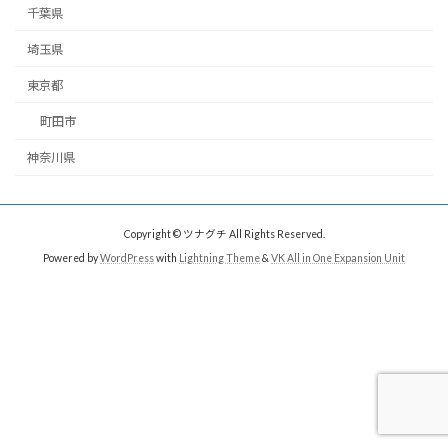
千葉県
埼玉県
東京都
町田市
神奈川県
Copyright © ツナグチ All Rights Reserved.
Powered by
WordPress
with
Lightning Theme
&
VK All in One Expansion Unit